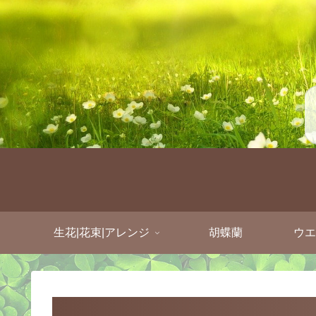
生花|花束|アレンジ
胡蝶蘭
ウエ