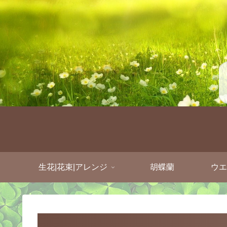
生花|花束|アレンジ
胡蝶蘭
ウエ