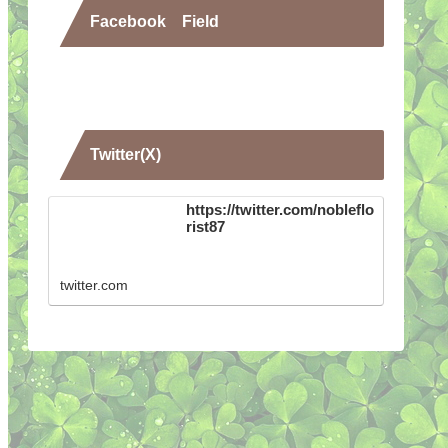
Facebook Field
Twitter(X)
https://twitter.com/nobleflo
rist87
twitter.com