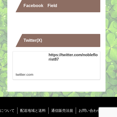
Facebook Field
Twitter(X)
https://twitter.com/nobleflo
rist87
twitter.com
について
配送地域と送料
通信販売法規
お問い合わせ