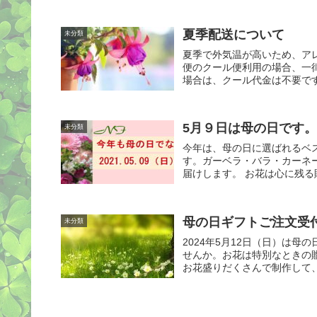
夏季配送について
未分類
夏季で外気温が高いため、ア
便のクール便利用の場合、一律
場合は、クール代金は不要です。
5月９日は母の日です
未分類
今年は、母の日に選ばれるベ
す。ガーベラ・バラ・カーネ
届けします。 お花は心に残る贈
母の日ギフトご注文受
未分類
2024年5月12日（日）は
せんか。お花は特別なときの
お花盛りだくさんで制作して、