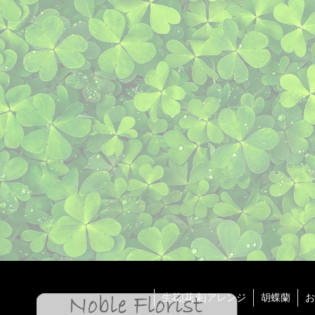
生花|花束|アレンジ
胡蝶蘭
お