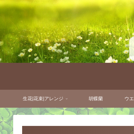
生花|花束|アレンジ
胡蝶蘭
ウエ