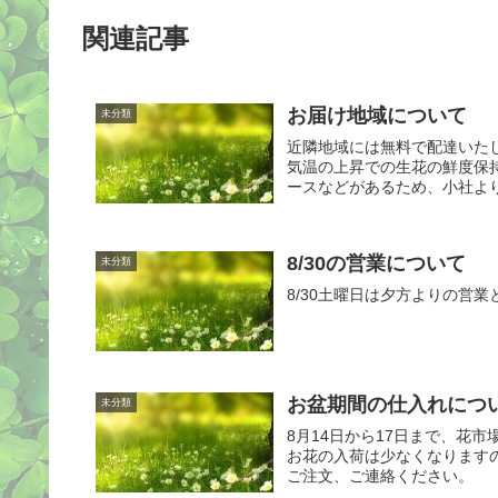
関連記事
お届け地域について
未分類
近隣地域には無料で配達いた
気温の上昇での生花の鮮度保
ースなどがあるため、小社より
8/30の営業について
未分類
8/30土曜日は夕方よりの営
お盆期間の仕入れにつ
未分類
8月14日から17日まで、花
お花の入荷は少なくなります
ご注文、ご連絡ください。