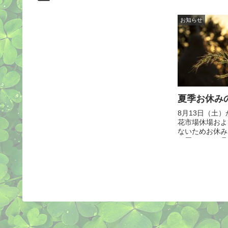
お知らせ
夏季お休み
8月13日（土
花市場休場およ
ないためお休み
お届けは、８月
す。 この期間
ンターネットで
ります。（...