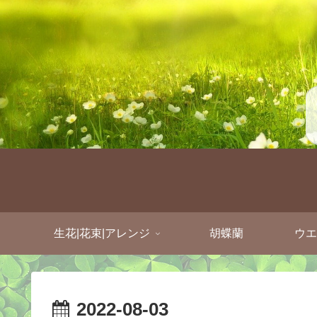
生花|花束|アレンジ
胡蝶蘭
ウエ
2022-08-03