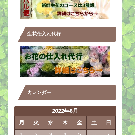
生花仕入れ代行
カレンダー
2022年8月
月
火
水
木
金
土
日
1
2
3
4
5
6
7