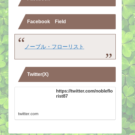
Facebook Field
ノーブル・フローリスト
Twitter(X)
https://twitter.com/nobleflo
rist87
twitter.com